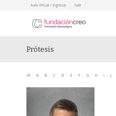
Aula Virtual / Ingresar
Salir
Prótesis
All
A
B
C
D
E
F
G
H
I
J