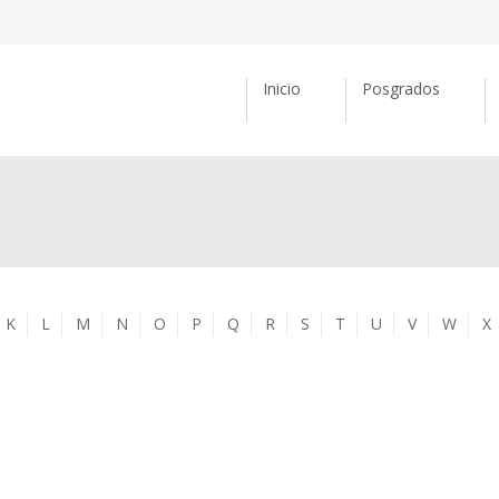
Inicio
Posgrados
K
L
M
N
O
P
Q
R
S
T
U
V
W
X