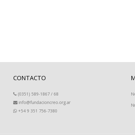
CONTACTO
M
(0351) 589-1867 / 68
N
info@fundacioncreo.org.ar
Nu
+54 9 351 756-7380