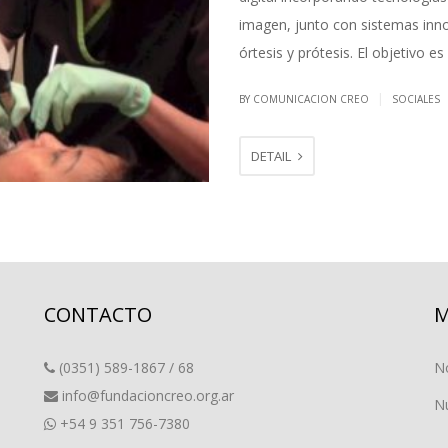
imagen, junto con sistemas inn
órtesis y prótesis. El objetivo e
|
BY COMUNICACION CREO
SOCIALES
DETAIL
CONTACTO
M
(0351) 589-1867 / 68
N
info@fundacioncreo.org.ar
Nu
+54 9 351 756-7380